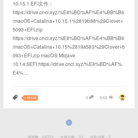
10.15.1 EFI文件：
https://drive.cnci.xyz/%E8%BD%AF%E4%BB%B6
/macOS+Catalina+10.15.1%2819b88%29Clover+
5093+EFI.zip
https://drive.cnci.xyz/%E8%BD%AF%E4%BB%B6
/macOS+Catalina+10.15%2819a583%29Clover+5
093+EFI.zip macOS Mojave
10.14.5EFI:https://drive.cnci.xyz/%E8%BD%AF%
E4%....
0
646
待分类
1
浏览数：
64717
文章总数：33 当前访客：5