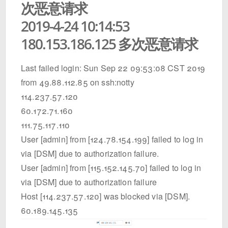
次恶意请求
2019-4-24 10:14:53
180.153.186.125 多次恶意请求
Last failed login: Sun Sep 22 09:53:08 CST 2019
from 49.88.112.85 on ssh:notty
114.237.57.120
60.172.71.160
111.75.117.110
User [admin] from [124.78.154.199] failed to log in
via [DSM] due to authorization failure.
User [admin] from [115.152.145.70] failed to log in
via [DSM] due to authorization failure
Host [114.237.57.120] was blocked via [DSM].
60.189.145.135