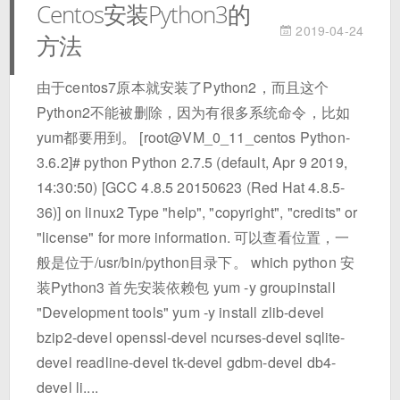
Centos安装Python3的
2019-04-24
方法
由于centos7原本就安装了Python2，而且这个
Python2不能被删除，因为有很多系统命令，比如
yum都要用到。 [root@VM_0_11_centos Python-
3.6.2]# python Python 2.7.5 (default, Apr 9 2019,
14:30:50) [GCC 4.8.5 20150623 (Red Hat 4.8.5-
36)] on linux2 Type "help", "copyright", "credits" or
"license" for more information. 可以查看位置，一
般是位于/usr/bin/python目录下。 which python 安
装Python3 首先安装依赖包 yum -y groupinstall
"Development tools" yum -y install zlib-devel
bzip2-devel openssl-devel ncurses-devel sqlite-
devel readline-devel tk-devel gdbm-devel db4-
devel li....