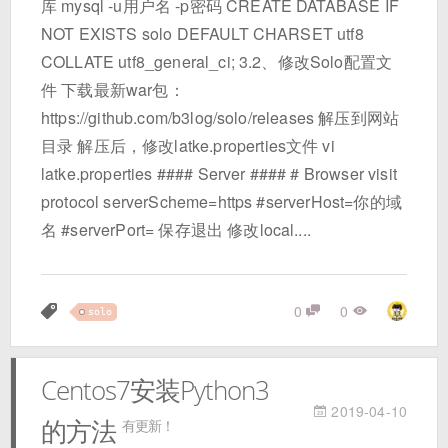
库 mysql -u用户名 -p密码 CREATE DATABASE IF
NOT EXISTS solo DEFAULT CHARSET utf8
COLLATE utf8_general_ci; 3.2、修改Solo配置文
件 下载最新war包：
https://github.com/b3log/solo/releases 解压到网站
目录 解压后，修改latke.properties文件 vi
latke.properties #### Server #### # Browser visit
protocol serverScheme=https #serverHost=你的域
名 #serverPort= 保存退出 修改local....
0
0
solo
Centos7安装Python3
2019-04-10
的方法
有更新！